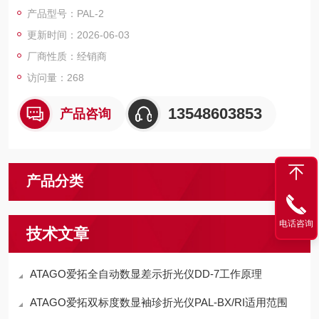
果酱、蜂蜜、浓缩果汁等黏稠样品设计。例如，测量蜂蜜时，可
产品型号：PAL-2
直接检测其糖分含量是否符合 GB 14963 标准，避免因水分过高
更新时间：2026-06-03
导致发酵风险。
厂商性质：经销商
访问量：268
13548603853
产品咨询
产品分类
电话咨询
技术文章
ATAGO爱拓全自动数显差示折光仪DD-7工作原理
ATAGO爱拓双标度数显袖珍折光仪PAL-BX/RI适用范围