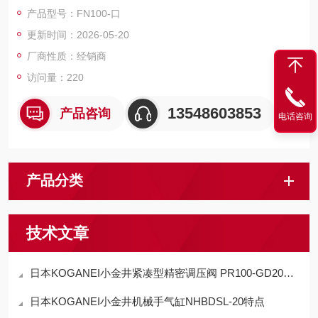
可安装在真空吸盘上，使用方便。这两种型号都备有横向配管和
产品型号：FN100-口
内测配管，压力规格配有 0.7MPa 和 0.25MPa 两种，有溢流规
更新时间：2026-05-20
格和非溢流规格可选。
厂商性质：经销商
访问量：220
13548603853
产品咨询
电话咨询
产品分类
技术文章
日本KOGANEI小金井紧凑型精密调压阀 PR100-GD20适用范围
日本KOGANEI小金井机械手气缸NHBDSL-20特点