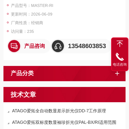
分子油性液体定制。设备量程精准聚焦中高折射率油品，机身坚
产品型号：MASTER-RI
固耐用、操作零门槛、无需维护，是油品质检、化工原料筛查、
更新时间：2026-06-09
现场快速检测的经济型便携检测设备。
厂商性质：经销商
访问量：235
13548603853
产品咨询
电话咨询
产品分类
技术文章
ATAGO爱拓全自动数显差示折光仪DD-7工作原理
ATAGO爱拓双标度数显袖珍折光仪PAL-BX/RI适用范围