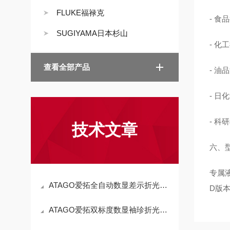
FLUKE福禄克
- 
SUGIYAMA日本杉山
- 
查看全部产品
- 
- 
- 
技术文章
六、
专属液
ATAGO爱拓全自动数显差示折光仪DD-7工作原理
D版
ATAGO爱拓双标度数显袖珍折光仪PAL-BX/RI适用范围