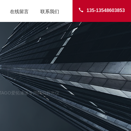
135-13548603853
在线留言
联系我们
TER
理：ATAGO爱拓液体专用阿贝折光仪