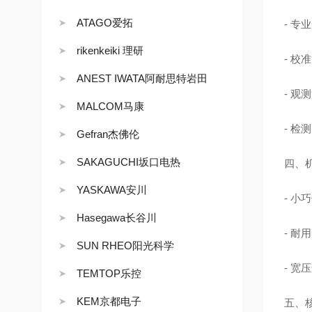
ATAGO爱拓
- 
rikenkeiki 理研
- 
ANEST IWATA阿耐思特岩田
- 
MALCOM马康
- 
Gefran杰佛伦
SAKAGUCHI坂口电热
四、
YASKAWA安川
- 小
Hasegawa长谷川
- 
SUN RHEO阳光科学
- 宽
TEMTOP乐控
KEM京都电子
五、