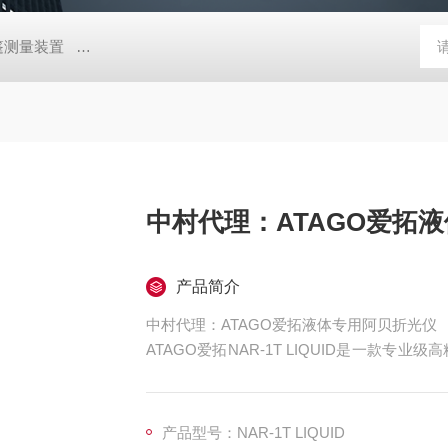
帐篷测量装置
MD-Win日本：KEM京都电子汞测量和控制软件
GV
中村代理：ATAGO爱拓
产品简介
中村代理：ATAGO爱拓液体专用阿贝折光仪
ATAGO爱拓NAR-1T LIQUID是一款
测量身打造，摒弃固体检测冗余功能，聚焦液
作极简、稳定性强，适配食品、化工、日化、
液体浓度、纯度、配方管控的高性价比经典款
产品型号：NAR-1T LIQUID