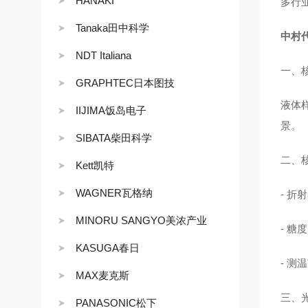
HANAKI
多行
Tanaka田中科学
中村
NDT Italiana
一、
GRAPHTEC日本图技
液体
IIJIMA饭岛电子
景。
SIBATA柴田科学
二、
Kett凯特
WAGNER瓦格纳
- 折射
MINORU SANGYO美浓产业
- 糖度
KASUGA春日
- 测
MAX麦克斯
三、
PANASONIC松下