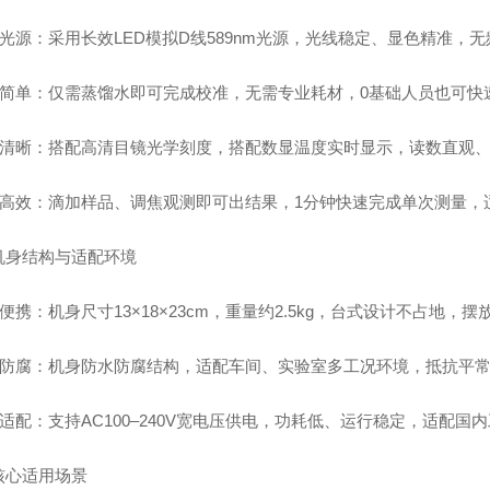
专业光源：采用长效LED模拟D线589nm光源，光线稳定、显色精准
校准简单：仅需蒸馏水即可完成校准，无需专业耗材，0基础人员也可快
观测清晰：搭配高清目镜光学刻度，搭配数显温度实时显示，读数直观
检测高效：滴加样品、调焦观测即可出结果，1分钟快速完成单次测量，
机身结构与适配环境
巧便携：机身尺寸13×18×23cm，重量约2.5kg，台式设计不占地，摆
耐用防腐：机身防水防腐结构，适配车间、实验室多工况环境，抵抗平
压适配：支持AC100–240V宽电压供电，功耗低、运行稳定，适配国
核心适用场景