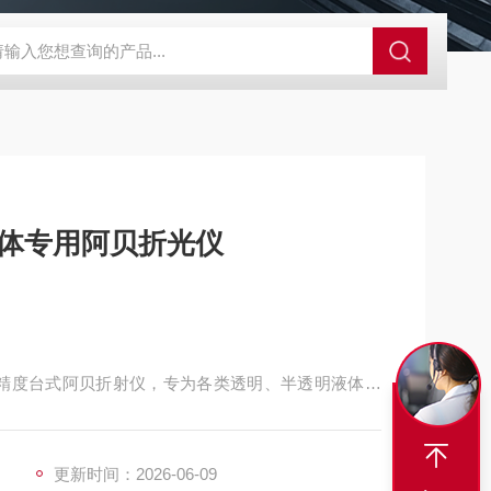
A-710KEM京都电子燃气量空调帐篷测量仪
E3Z-BOMRON放
液体专用阿贝折光仪
专业级高精度台式阿贝折射仪，专为各类透明、半透明液体检
体折射率与糖度双项检测。设备量程广、精度高、操
制药、油品等多行业实验室质检与生产巡检，是工业
设备。
更新时间：2026-06-09