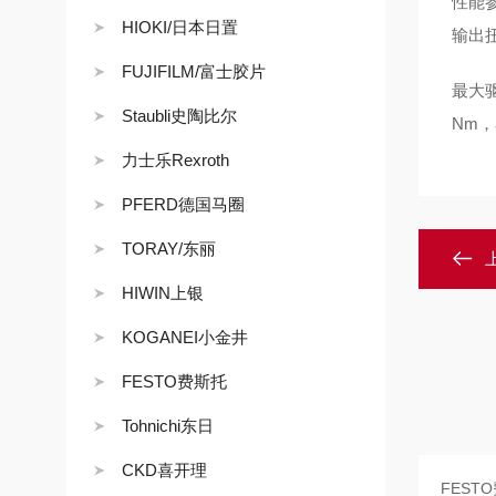
性能参
HIOKI/日本日置
输出扭
FUJIFILM/富士胶片
最大驱
Staubli史陶比尔
Nm，
力士乐Rexroth
PFERD德国马圈
TORAY/东丽
HIWIN上银
KOGANEI小金井
FESTO费斯托
Tohnichi东日
CKD喜开理