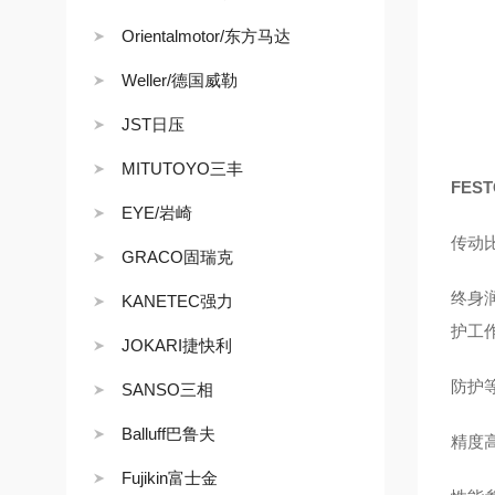
Orientalmotor/东方马达
Weller/德国威勒
JST日压
MITUTOYO三丰
FES
EYE/岩崎
传动比
GRACO固瑞克
终身
KANETEC强力
护工
JOKARI捷快利
防护
SANSO三相
Balluff巴鲁夫
精度高
Fujikin富士金