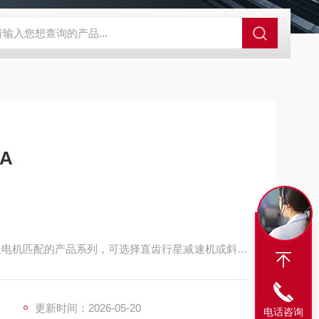
A-710KEM京都电子燃气量空调帐篷测量仪
E3Z-BOMRON放
A
机和伺服电机匹配的产品系列，可选择直齿行星减速机或斜齿
-AS 以及步进电机 EMMS-ST 系列等组合。
更新时间：2026-05-20
电话咨询