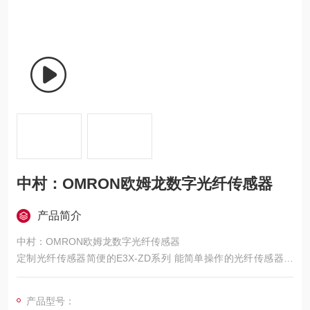
中村：OMRON欧姆龙数字光纤传感器
产品简介
中村：OMRON欧姆龙数字光纤传感器
定制光纤传感器简便的E3X-ZD系列 能简单操作的光纤传感器独
立示教按钮：只需2次按键，示教和感度调整同时完整固定光纤头
后：被检测物体有无状态下，各按一次示教（TEACH）键，即可
产品型号：
完成门槛值设定。同时完成最大感度调整，解决光量过大或过小