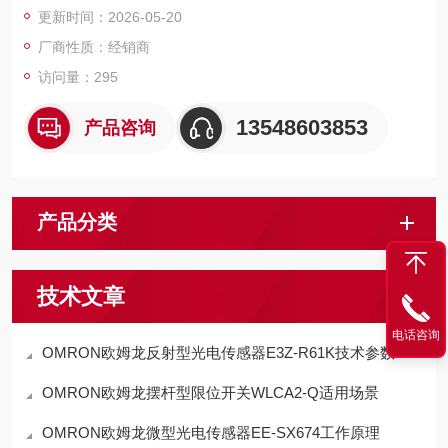
更新时间：2026-05-20
的问题，节省调整时间。
厂商性质：经销商
访问量：295
13548603853
产品咨询
产品分类
技术文章
电话咨询
OMRON欧姆龙反射型光电传感器E3Z-R61K技术参数
OMRON欧姆龙摆杆型限位开关WLCA2-Q适用场景
OMRON欧姆龙微型光电传感器EE-SX674工作原理