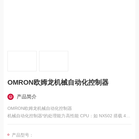
OMRON欧姆龙机械自动化控制器
产品简介
OMRON欧姆龙机械自动化控制器
机械自动化控制器*的处理能力高性能 CPU：如 NX502 搭载 4 核
CPU，兼顾控制性能和数据处理速度，数据库传输性能大约是 NJ
5 系列的 4 倍。高速运算：以 NX5 为例，可高达 250μs 的固定
产品型号：
周期更新伺服电机和步进电机的指令值，同步收集来自 EtherCA