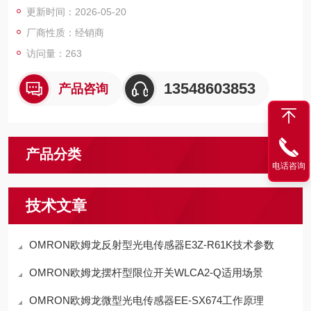
更新时间：2026-05-20
T I/O 的所有数据，误差不到 1μs。
厂商性质：经销商
访问量：263
13548603853
产品咨询
产品分类
电话咨询
技术文章
OMRON欧姆龙反射型光电传感器E3Z-R61K技术参数
OMRON欧姆龙摆杆型限位开关WLCA2-Q适用场景
OMRON欧姆龙微型光电传感器EE-SX674工作原理