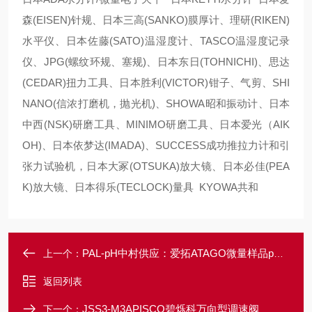
森(EISEN)针规、日本三高(SANKO)膜厚计、理研(RIKEN)
水平仪、日本佐藤(SATO)温湿度计、TASCO温湿度记录
仪、JPG(螺纹环规、塞规)、日本东日(TOHNICHI)、思达
(CEDAR)扭力工具、日本胜利(VICTOR)钳子、气剪、SHI
NANO(信浓打磨机，抛光机)、SHOWA昭和振动计、日本
中西(NSK)研磨工具、MINIMO研磨工具、日本爱光（AIK
OH)、日本依梦达(IMADA)、SUCCESS成功推拉力计和引
张力试验机，日本大冢(OTSUKA)放大镜、日本必佳(PEA
K)放大镜、日本得乐(TECLOCK)量具 KYOWA共和
PAL-pH中村供应：爱拓ATAGO微量样品pH计
上一个：
返回列表
JSS3-M3APISCO碧烁科万向型调速阀
下一个：