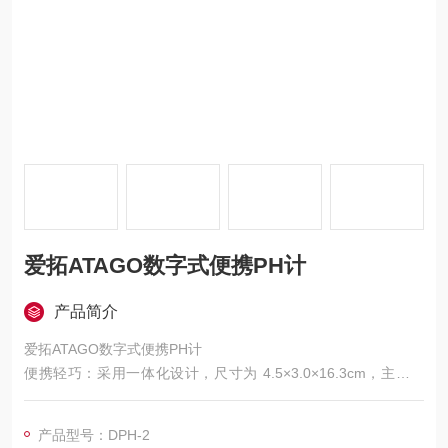
爱拓ATAGO数字式便携PH计
产品简介
爱拓ATAGO数字式便携PH计
便携轻巧：采用一体化设计，尺寸为 4.5×3.0×16.3cm，主机部
分仅重 90g，
便于携带，可轻松塞进实验服口袋或通勤包，方便随时随地进行
产品型号：DPH-2
pH 值测量。