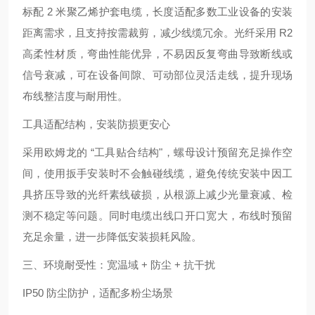
标配 2 米聚乙烯护套电缆，长度适配多数工业设备的安装
距离需求，且支持按需裁剪，减少线缆冗余。光纤采用 R2
高柔性材质，弯曲性能优异，不易因反复弯曲导致断线或
信号衰减，可在设备间隙、可动部位灵活走线，提升现场
布线整洁度与耐用性。
工具适配结构，安装防损更安心
采用欧姆龙的 “工具贴合结构"，螺母设计预留充足操作空
间，使用扳手安装时不会触碰线缆，避免传统安装中因工
具挤压导致的光纤素线破损，从根源上减少光量衰减、检
测不稳定等问题。同时电缆出线口开口宽大，布线时预留
充足余量，进一步降低安装损耗风险。
三、环境耐受性：宽温域 + 防尘 + 抗干扰
IP50 防尘防护，适配多粉尘场景