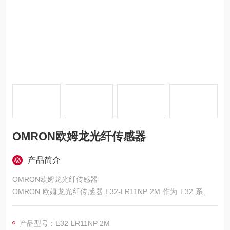
OMRON欧姆龙光纤传感器
产品简介
OMRON欧姆龙光纤传感器
OMRON 欧姆龙光纤传感器 E32-LR11NP 2M 作为 E32 系列回
归反射型的型号，核心定位是 “长距离稳定检测 + 透明物体适配
+ 紧凑安装"，专为工业场景中对检测距离、精度及环境适应性有
产品型号：E32-LR11NP 2M
严苛要求的场景设计