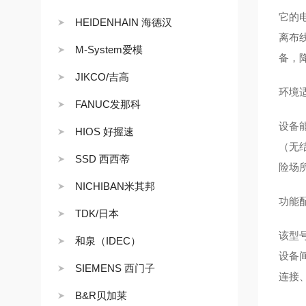
它的电
HEIDENHAIN 海德汉
离布
M-System爱模
备，
JIKCO/吉高
环境
FANUC发那科
设备能
HIOS 好握速
（无结
SSD 西西蒂
险场
NICHIBAN米其邦
功能
TDK/日本
该型
和泉（IDEC）
设备间
SIEMENS 西门子
连接
B&R贝加莱