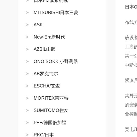
日本FM氟素机械
日本
MITSUBISHI日本三菱
布线
ASK
New-Era新时代
该设
工序
AZBIL山武
某一
ONO SOKKI小野测器
中断损
AB罗克韦尔
紧凑
ESCHA/艾查
其外形
MORITEX茉丽特
的安
SUMITOMO住友
业控
P+F/德国倍加福
宽电
RKC/日本