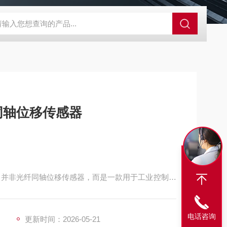
A-710KEM京都电子燃气量空调帐篷测量仪
E3Z-BOMRON放
同轴位移传感器
C06 并非光纤同轴位移传感器，而是一款用于工业控制的
），常作为工业网络布线的辅助设备，适配自动化控制系统
电话咨询
更新时间：2026-05-21