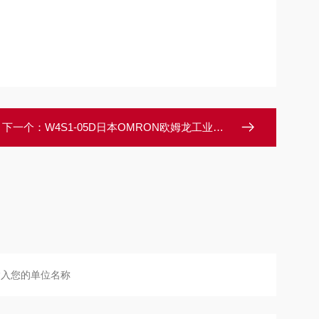
下一个：
W4S1-05D日本OMRON欧姆龙工业交换式集线器