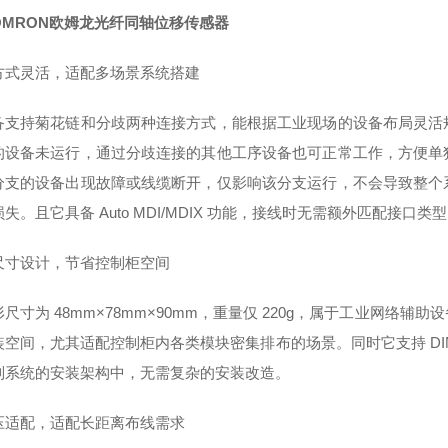
OMRON欧姆龙光纤同轴位移传感器
方式灵活，适配多场景系统搭建
备支持菊花链和分歧两种连接方式，能根据工业现场的设备布局灵活
的设备未运行，通过分歧连接的其他工序设备也可正常工作，方便单
分支的设备出现故障或线缆断开，仅影响该分支运行，不会导致整个
失。且它具备 Auto MDI/MDIX 功能，接线时无需额外匹配接口
尺寸设计，节省控制柜空间
尺寸为 48mm×78mm×90mm，重量仅 220g，属于工业网
装空间，尤其适配控制柜内各类模块密集排布的场景。同时它支持 DI
制系统的安装架构中，无需复杂的安装改造。
压适配，适配长距离布线需求