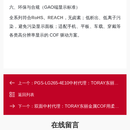
六、环保与合规（GAO端显示标准）
全系列符合
RoHS、REACH
，无卤素；低析出、低离子污
染，避免污染显示面板；适配手机、平板、车载、穿戴等
各类高分辨率显示的 COF 驱动方案。
PGS-LG265-4E10中村代理：TORAY东丽塑料光纤光纤导光管
上一个：
返回列表
双面中村代理：TORAY东丽金属COF用柔性电路板
下一个：
在线留言