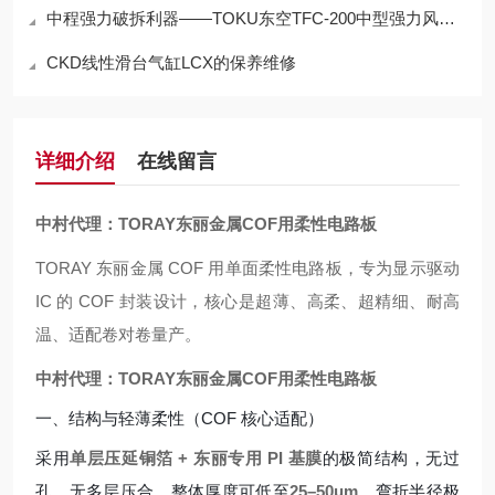
中程强力破拆利器——TOKU东空TFC-200中型强力风铲/渣铲技术与应用解析
CKD线性滑台气缸LCX的保养维修
详细介绍
在线留言
中村代理：TORAY东丽金属COF用柔性电路板
TORAY 东丽金属 COF 用单面柔性电路板，专为显示驱动
IC 的 COF 封装设计，核心是超薄、高柔、超精细、耐高
温、适配卷对卷量产。
中村代理：TORAY东丽金属COF用柔性电路板
一、结构与轻薄柔性（COF 核心适配）
采用
单层压延铜箔 + 东丽专用 PI 基膜
的极简结构，无过
孔、无多层压合，整体厚度可低至
25–50μm
，弯折半径极