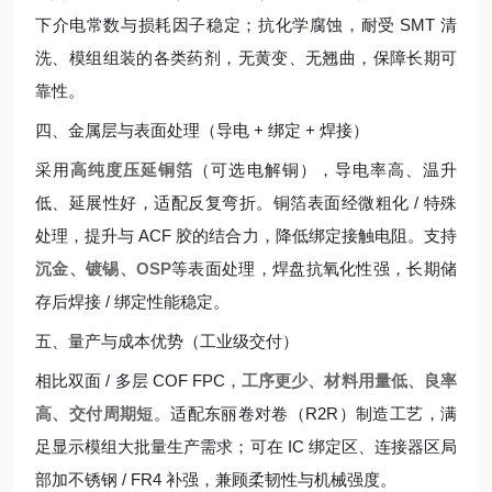
下介电常数与损耗因子稳定；抗化学腐蚀，耐受 SMT 清
洗、模组组装的各类药剂，无黄变、无翘曲，保障长期可
靠性。
四、金属层与表面处理（导电 + 绑定 + 焊接）
采用
高纯度压延铜箔
（可选电解铜），导电率高、温升
低、延展性好，适配反复弯折。铜箔表面经微粗化 / 特殊
处理，提升与 ACF 胶的结合力，降低绑定接触电阻。支持
沉金、镀锡、OSP
等表面处理，焊盘抗氧化性强，长期储
存后焊接 / 绑定性能稳定。
五、量产与成本优势（工业级交付）
相比双面 / 多层 COF FPC，
工序更少、材料用量低、良率
高、交付周期短
。适配东丽卷对卷（R2R）制造工艺，满
足显示模组大批量生产需求；可在 IC 绑定区、连接器区局
部加不锈钢 / FR4 补强，兼顾柔韧性与机械强度。