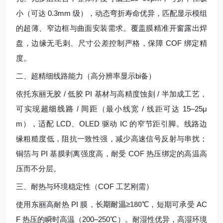
小（可达 0.3mm 级），动态弯折寿命优异，匹配显示模组
的超薄、窄边框与曲面安装需求。覆盖膜精准开窗露出焊
盘，边缘无毛刺、尺寸公差控制严格，保障 COF 绑定精
度。
二、超精细线路能力（高分辨率显示bi备）
依托东丽无胶 / 低胶 PI 基材与高精度蚀刻 / 半加成工艺，
可实现
超细线路 / 间距
（最小线宽 / 线距可达 15–25μ
m），适配 LCD、OLED 驱动 IC 的窄节距引脚。线路边
缘粗糙度低，阻抗一致性强，减少高速信号反射与串扰；
铜箔与 PI 基膜剥离强度高，耐受 COF 热压绑定的高温高
压而不分层。
三、耐热与环境稳定性（COF 工艺刚需）
使用东丽高耐热 PI 膜，
长期耐温≥180℃
，短期可承受 AC
F 热压的瞬时高温（200–250℃）。耐湿性优异，高湿环境