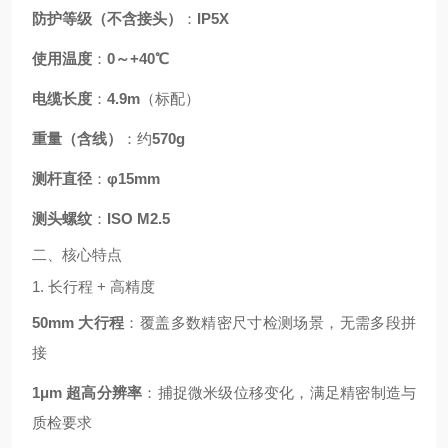
防护等级（不含接头）
：
IP5X
使用温度
：
0～+40℃
电缆长度
：
4.9m
（标配）
重量（含线）
：约
570g
测杆直径
：
φ15mm
测头螺纹
：
ISO M2.5
二、核心特点
1. 长行程 + 高精度
50mm 大行程
：覆盖多数精密尺寸检测场景，无需多段拼
接
1μm 超高分辨率
：捕捉微米级位移变化，满足精密制造与
质检要求