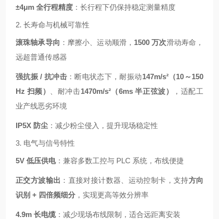
±4μm 全行程精度
：长行程下仍保持稳定测量精度
2. 长寿命与机械可靠性
滚珠轴承导向
：摩擦小、运动顺滑，
1500 万次
滑动寿命，
远超普通传感器
强抗振 / 抗冲击
：断电状态下，耐振动
147m/s²（10～150
Hz 扫频）
、耐冲击
1470m/s²（6ms 半正弦波）
，适配工
业产线恶劣环境
IP5X 防尘
：减少粉尘侵入，提升现场稳定性
3. 电气与信号特性
5V 低压供电
：兼容多数工控与 PLC 系统，布线便捷
正交方波输出
：直接对接计数器、运动控制卡，支持
方向
识别 + 四倍频细分
，实现更高等效分辨率
4.9m 长电缆
：减少现场布线限制，适合远距离安装