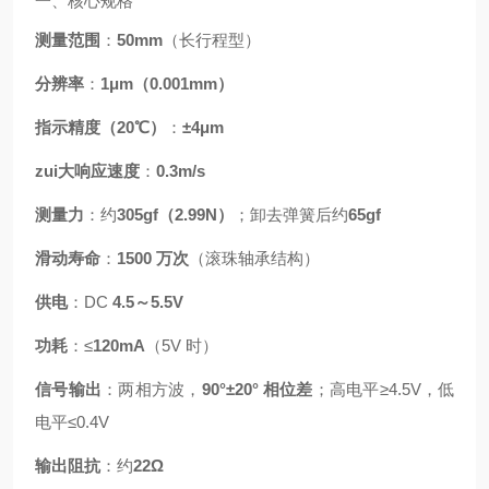
一、核心规格
测量范围
：
50mm
（长行程型）
分辨率
：
1μm（0.001mm）
指示精度（20℃）
：
±4μm
zui大响应速度
：
0.3m/s
测量力
：约
305gf（2.99N）
；卸去弹簧后约
65gf
滑动寿命
：
1500 万次
（滚珠轴承结构）
供电
：DC
4.5～5.5V
功耗
：≤
120mA
（5V 时）
信号输出
：两相方波，
90°±20° 相位差
；高电平≥4.5V，低
电平≤0.4V
输出阻抗
：约
22Ω