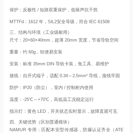
保护
：
反极性 / 短路双重保护
，低噪声抗干扰
MTTFd
：1612 年，
SIL2
安全等级，符合 IEC 61508
三、结构与环境（工业级耐用）
尺寸
：20×60×40mm，
超薄 20mm 宽度
，节省导轨空间
重量
：约 60g，轻便易安装
安装
：标准 35mm DIN 导轨卡装，免工具、易维护
接线
：自开式端子，适配 0.34～2.5mm² 导线，接线牢固
防护
：IP20（防尘），室内 / 控制柜内使用
温度
：-25℃～+70℃，高低温工况稳定运行
指示灯
：黄色 LED，
开关状态实时显示
，故障直观可见
四、关键优势（区别普通模块）
NAMUR 专用
：匹配本安型传感器，
防爆认证齐全
（ATE