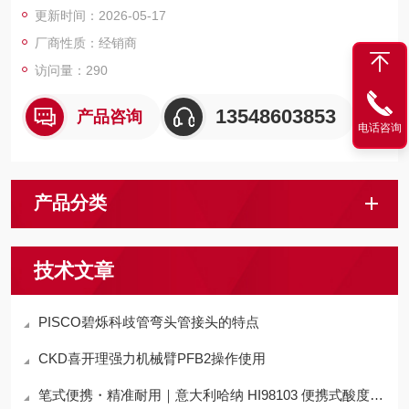
更新时间：2026-05-17
厂商性质：经销商
访问量：290
13548603853
产品咨询
电话咨询
产品分类
技术文章
PISCO碧烁科歧管弯头管接头的特点
CKD喜开理强力机械臂PFB2操作使用
笔式便携・精准耐用｜意大利哈纳 HI98103 便携式酸度计 技术解析与实操指南