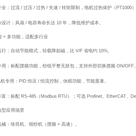
齐全
：过流 / 过压 / 过热 / 失速 / 转矩限制，电机过热保护（PT1000
命设计
：风扇 / 电容寿命长达 10 年，降低维护成本。
节能 + 多功能，适配多行业
运行
：自动节能模式，轻载降励磁，比 V/F 省电约 10%。
专用
：标配摆频功能，纱线平整无鼓包，支持外部切换摆频 ON/OFF
 风机专用
：PID 恒压 / 恒流控制，休眠功能，节能显著。
丰富
：标配 RS-485（Modbus RTU）；可选 Profinet、EtherCAT、
典型应用场景
机械：络筒机、细纱机（摆频 + 高速）。