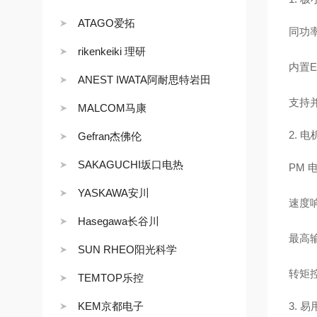
ATAGO爱拓
同功
rikenkeiki 理研
内置
ANEST IWATA阿耐思特岩田
支持
MALCOM马康
2. 
Gefran杰佛伦
SAKAGUCHI坂口电热
PM 
YASKAWA安川
速度
Hasegawa长谷川
最高输
SUN RHEO阳光科学
转矩控
TEMTOP乐控
KEM京都电子
3. 