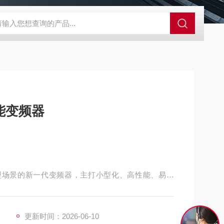
A-710KEM京都电子燃气量空调帐篷测量仪
E3Z-BOMRON放
能变频器
紧凑型场景的新一代变频器，主打小型化、高性能、易调
很强。
更新时间：2026-06-10