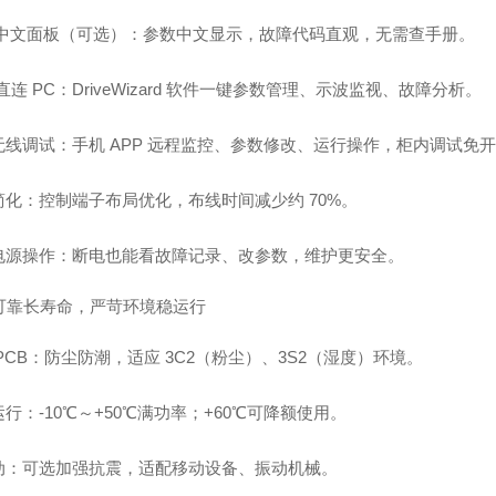
 中文面板（可选）
：参数中文显示，故障代码直观，无需查手册。
直连 PC
：DriveWizard 软件一键参数管理、示波监视、故障分析。
无线调试
：手机 APP 远程监控、参数修改、运行操作，柜内调试免
简化
：控制端子布局优化，布线时间减少约 70%。
电源操作
：断电也能看故障记录、改参数，维护更安全。
高可靠长寿命，严苛环境稳运行
PCB
：防尘防潮，适应 3C2（粉尘）、3S2（湿度）环境。
运行
：-10℃～+50℃满功率；+60℃可降额使用。
动
：可选加强抗震，适配移动设备、振动机械。