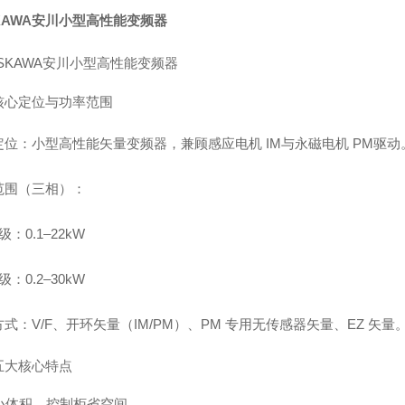
KAWA安川小型高性能变频器
核心定位与功率范围
定位
：小型高性能矢量变频器，兼顾
感应电机 IM
与
永磁电机 PM
驱动
范围（三相）
：
 级：0.1–22kW
 级：0.2–30kW
方式
：V/F、开环矢量（IM/PM）、PM 专用无传感器矢量、EZ 矢量
五大核心特点
极小体积，控制柜省空间