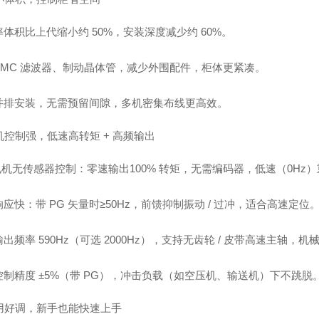
率体积比上代
缩小约 50%
，安装深度减少约 60%。
EMC 滤波器、制动晶体管
，减少外围配件，柜体更紧凑。
并排安装
，无需预留间隙，多机密集布线更高效。
电机控制强，低速高转矩 + 高频输出
电机无传感器控制
：零速输出
100% 转矩
，无需编码器，低速（0Hz
响应快
：带 PG 矢量时≥50Hz，前馈抑制振动 / 过冲，适合高速定位
出频率 590Hz
（可选 2000Hz），支持无齿轮 / 皮带高速主轴，
制精度 ±5%
（带 PG），冲击负载（如空压机、输送机）下不跳脱
易用好调，新手也能快速上手