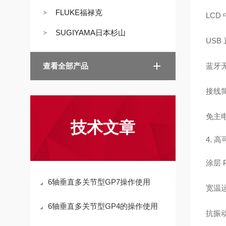
FLUKE福禄克
LCD
SUGIYAMA日本杉山
USB 
查看全部产品
蓝牙
接线
免主
技术文章
4. 
涂层 
6轴垂直多关节型GP7操作使用
宽温
6轴垂直多关节型GP4的操作使用
抗振