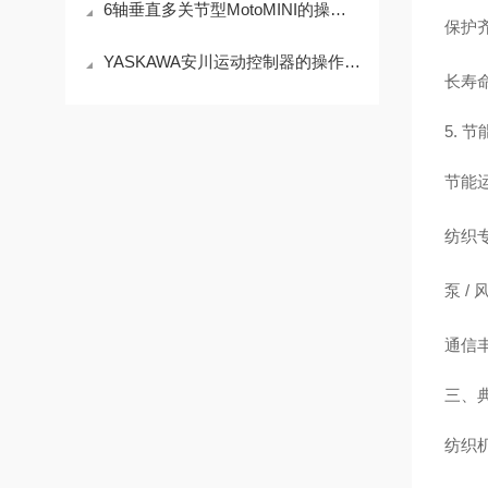
6轴垂直多关节型MotoMINI的操作使用
保护
YASKAWA安川运动控制器的操作使用
长寿
5. 
节能
纺织
泵 /
通信
三、
纺织