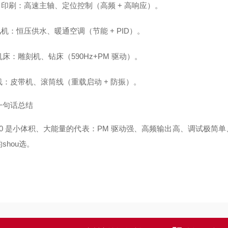
/ 印刷：高速主轴、定位控制（高频 + 高响应）。
 风机：恒压供水、暖通空调（节能 + PID）。
床：雕刻机、钻床（590Hz+PM 驱动）。
线：皮带机、滚筒线（重载启动 + 防振）。
一句话总结
0 是
小体积、大能量
的代表：
PM 驱动强、高频输出高、调试极简
shou选。