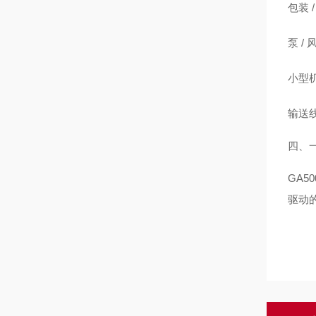
包装 
泵 /
小型机
输送
四、
GA50
驱动的