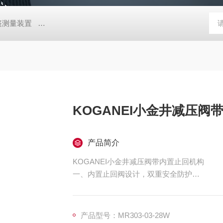
帐篷测量装置
MD-Win日本：KEM京都电子汞测量和控制软件
GV
KOGANEI小金井减压阀
产品简介
KOGANEI小金井减压阀带内置止回机构
一、内置止回阀设计，双重安全防护
逆流阻断功能
集成弹簧式止回机构，当下游压力高于设定值
避免设备损坏或工艺参数波动。例如，在化工
产品型号：MR303-03-28W