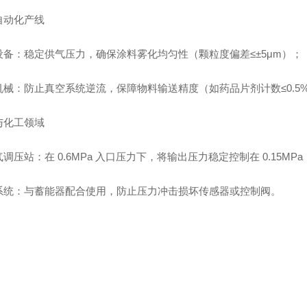
自动化产线
设备：稳定供气压力，确保涂料雾化均匀性（颗粒度偏差≤±5μm）；
机械：防止真空系统逆流，保障物料输送精度（如药品片剂计数≤0.5
与化工领域
调压站：在 0.6MPa 入口压力下，将输出压力稳定控制在 0.15M
系统：与蓄能器配合使用，防止压力冲击损坏传感器或控制阀。