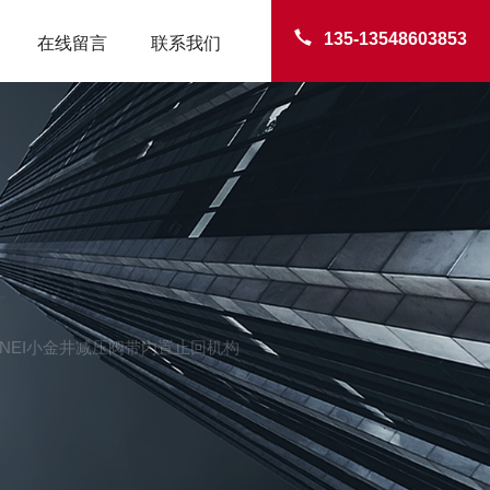
135-13548603853
在线留言
联系我们
TER
KOGANEI小金井减压阀带内置止回机构