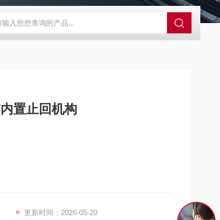
A-710KEM京都电子燃气量空调帐篷测量仪
E3Z-BOMRON放
带内置止回机构
时自动关闭，防止压缩空气逆流回上游系统，
反应釜的供气系统中，可有效防止反应介质倒灌污染
更新时间：2026-05-20