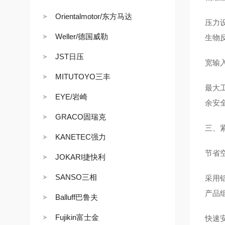
Orientalmotor/东方马达
压力设
Weller/德国威勒
生物
JST日压
宽输
MITUTOYO三丰
最大工
EYE/岩崎
余安
GRACO固瑞克
三、
KANETEC强力
节省
JOKARI捷快利
SANSO三相
采用铝
产品
Balluff巴鲁夫
Fujikin富士金
快速