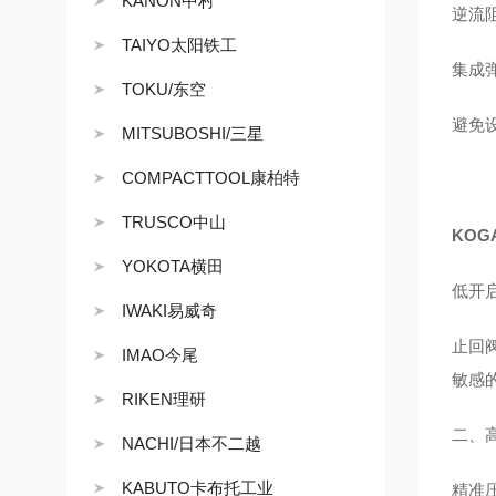
KANON中村
逆流
TAIYO太阳铁工
集成
TOKU/东空
避免
MITSUBOSHI/三星
COMPACTTOOL康柏特
TRUSCO中山
KOG
YOKOTA横田
低开
IWAKI易威奇
止回
IMAO今尾
敏感
RIKEN理研
二、
NACHI/日本不二越
KABUTO卡布托工业
精准