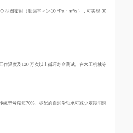
 型圈密封（泄漏率＜1×10⁻⁹Pa・m³/s），可实现 30
工作温度及100 万次以上循环寿命测试。在木工机械等
传统型号缩短70%。标配的自润滑轴承可减少定期润滑