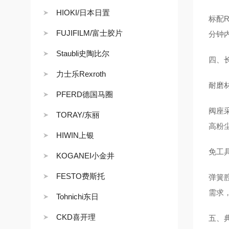
HIOKI/日本日置
标配R
FUJIFILM/富士胶片
分钟
Staubli史陶比尔
四、
力士乐Rexroth
耐磨
PFERD德国马圈
阀座
TORAY/东丽
高粉
HIWIN上银
免工
KOGANEI小金井
FESTO费斯托
弹簧
需求
Tohnichi东日
CKD喜开理
五、