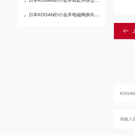
日本KOGANEI小金井双缸并联型滑台 SUP25*75-K适用范围
日本KOGANEI小金井电磁阀换向阀AIR VALVE 200-4E1 DC24V使用方法