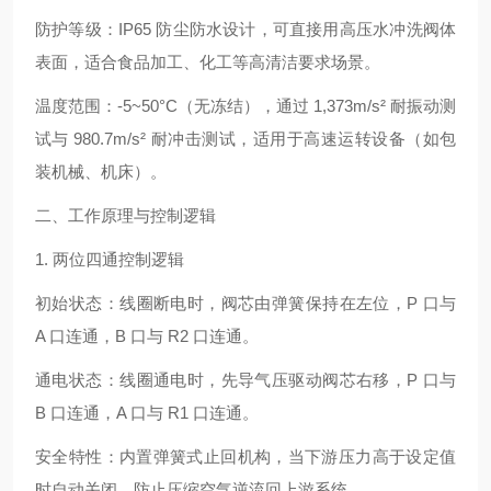
防护等级：IP65 防尘防水设计，可直接用高压水冲洗阀体
表面，适合食品加工、化工等高清洁要求场景。
温度范围：-5~50°C（无冻结），通过 1,373m/s² 耐振动测
试与 980.7m/s² 耐冲击测试，适用于高速运转设备（如包
装机械、机床）。
二、工作原理与控制逻辑
1. 两位四通控制逻辑
初始状态：线圈断电时，阀芯由弹簧保持在左位，P 口与
A 口连通，B 口与 R2 口连通。
通电状态：线圈通电时，先导气压驱动阀芯右移，P 口与
B 口连通，A 口与 R1 口连通。
安全特性：内置弹簧式止回机构，当下游压力高于设定值
时自动关闭，防止压缩空气逆流回上游系统。