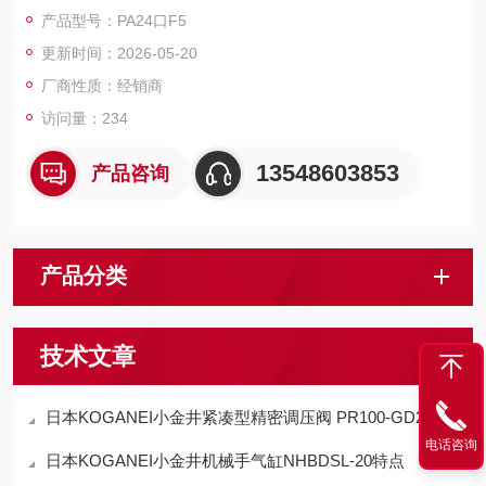
超低功耗：DC24V 规格功耗仅 1W，较传统电磁阀降低 60% 以
产品型号：PA24口F5
上，显著减少能源消耗。AC100V/200V 规格功耗 13VA，内置桥
更新时间：2026-05-20
式二极管，DC 型配线无需区分极性。
大流量设计：有效截面积 25-36mm²（CV 值 1.4-2.0），是 430
厂商性质：经销商
系列的 1.5-2 倍
访问量：234
13548603853
产品咨询
产品分类
技术文章
日本KOGANEI小金井紧凑型精密调压阀 PR100-GD20适用范围
电话咨询
日本KOGANEI小金井机械手气缸NHBDSL-20特点