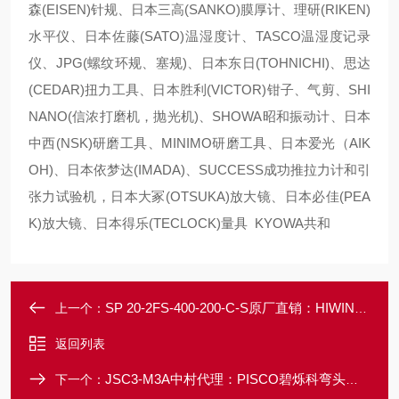
森(EISEN)针规、日本三高(SANKO)膜厚计、理研(RIKEN)
水平仪、日本佐藤(SATO)温湿度计、TASCO温湿度记录
仪、JPG(螺纹环规、塞规)、日本东日(TOHNICHI)、思达
(CEDAR)扭力工具、日本胜利(VICTOR)钳子、气剪、SHI
NANO(信浓打磨机，抛光机)、SHOWA昭和振动计、日本
中西(NSK)研磨工具、MINIMO研磨工具、日本爱光（AIK
OH)、日本依梦达(IMADA)、SUCCESS成功推拉力计和引
张力试验机，日本大冢(OTSUKA)放大镜、日本必佳(PEA
K)放大镜、日本得乐(TECLOCK)量具 KYOWA共和
SP 20-2FS-400-200-C-S原厂直销：HIWIN上银直线系滚珠花键法兰型
上一个：
返回列表
JSC3-M3A中村代理：PISCO碧烁科弯头调速阀
下一个：