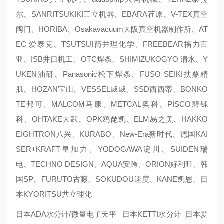
尔、SANRITSUKIKI三立机器、EBARA荏原、V-TEX真空
阀门、HORIBA、Osakavacuum大阪真空机器制作所、AT
EC 爱泰克、TSUTSUI筒井理化学、FREEBEAR福力百
亚、ISB井口机工、OTC焊条、SHIMIZUKOGYO 清水、Y
UKEN油研、Panasonic松下焊条、FUSO SEIKI扶桑精
肌、HOZAN宝山、VESSEL威威、SSD西西蒂、BONKO
TE邦可、MALCOM马康、METCAL奥科、PISCO碧铄
科、OHTAKE大武、OPK鸥琵凯、ELM易之美、HAKKO
EIGHTRON八兴、KURABO、New-Era新时代、德国KAI
SER+KRAFT皇加力、YODOGAWA淀川、SUIDEN瑞
电、TECHNO DESIGN、AQUA安跨、ORION好利旺、韩
国SP、FURUTO古藤、SOKUDOU速度、KANE凯恩、日
本KYORITSU共立理化
日本ADA水分计/微量电子天平 日本KETTI水分计 日本爱