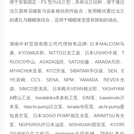
便于安装固定：FS 型为法兰型，具有法兰结构，便于通过
法兰面将花键套与设备移动部件贴合，使用螺丝通过法兰
的通孔与螺帽座结合，适用于螺帽座宽度有限制的场合。
湖南中村贸易有限公司代理销售品牌: 日本MALCOM马
康、KYOWA共和、NITTO日东工器、日本USHIO牛尾、T
RUSCO中山、ASADA浅田、SATO佐藤 、AMADA天田、
MIYACHI米亚基、KITZ开滋、SIBATA科学仪器、SEN、E
YE岩崎、CCS、SENA、NPM、YAMADA、REVOX光
源、SIMCO思美高、日本阀天VENN桃太郎、YASHIYAM
A樫山工业、hondakiko本多机工泵、EIM泵、kawamoto川
本泵、hitachi-pump日立泵、terada寺田泵、aichi-pump爱
知真空泵、日本SOGO PUMP相互水泵、ARIMITSU有光
泵、NOPGROUP日本油泵、NISHIGAKI西坦泵、KYORI
TSUKIKO共立机巧、daidopmp大同机械、TERAL泰拉