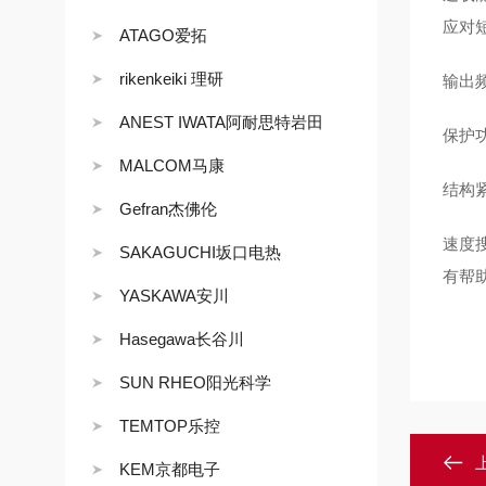
应对
ATAGO爱拓
rikenkeiki 理研
输出频
ANEST IWATA阿耐思特岩田
保护
MALCOM马康
结构紧
Gefran杰佛伦
速度
SAKAGUCHI坂口电热
有帮
YASKAWA安川
Hasegawa长谷川
SUN RHEO阳光科学
TEMTOP乐控
KEM京都电子