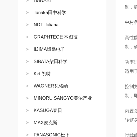
HANAKI
制，
Tanaka田中科学
中村代
NDT Italiana
GRAPHTEC日本图技
高性
制，
IIJIMA饭岛电子
SIBATA柴田科学
功率适
适用
Kett凯特
WAGNER瓦格纳
控制
制，
MINORU SANGYO美浓产业
KASUGA春日
内置
转矩
MAX麦克斯
PANASONIC松下
过载能