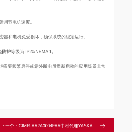
精确调节电机速度。
逆变器和电机免受损坏，确保系统的稳定运行。
级为 IP20/NEMA 1。
些需要频繁启停或意外断电后重新启动的应用场景非常
下一个：
CIMR-AA2A0004FAA中村代理YASKAWA安川逆变器A1000型