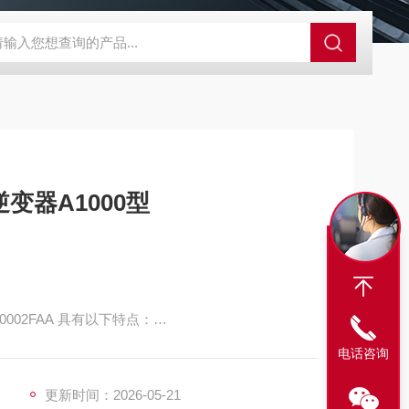
A-710KEM京都电子燃气量空调帐篷测量仪
E3Z-BOMRON放
变器A1000型
4A0002FAA 具有以下特点：
是驱动感应电机还是同步电机（IPM 电机 / SPM
电话咨询
行的稳定性和精确性。
更新时间：2026-05-21