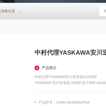
帐篷测量装置
MD-Win日本：KEM京都电子汞测量和控制软件
GV
中村代理YASKAWA安川逆
产品简介
中村代理YASKAWA安川逆变器A1000型
YASKAWA 安川逆变器 A1000 型 CIMR-AA
高性能驱动：采用优良的电流矢量控制技术，无论
电机），都能实现高性能的控制，确保电机运
产品型号：CIMR-AA4A0002FAA