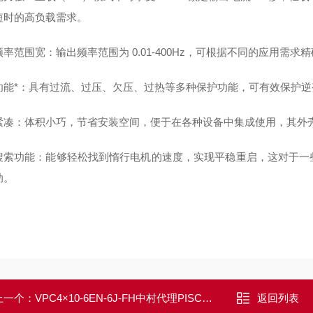
短时的高负载需求。
率范围宽：输出频率范围为 0.01-400Hz，可根据不同的应用需求
功能*：具有过流、过压、欠压、过热等多种保护功能，可有效保护
凑：体积小巧，节省安装空间，便于在各种设备中集成使用，其外壳防护等
搜索功能：能够轻松找到惰行电机的速度，实现平稳重启，这对于一
助。
上一个：
VPC4×10-6EN-6J-FH中村代理PISCO真空吸盘椭圆型
返回列表