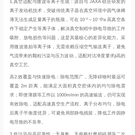
1.真空适配与微波等离子生成：源自与 JAXA 联合研发的
离子发动机技术，突破传统离子器在真空环境中因气体稀
薄无法生成足量离子的瓶颈，可在 10⁻³～10⁻⁷Pa 高真空条
件下稳定产生等离子体，解决真空制程中静电导致的工件
吸附、放电损伤等问题，这是其最核心的差异化能力
。采
用微波激励等离子体，无需依赖压缩空气输送离子，避免
气流带来的颗粒污染与压力波动，适配对洁净度要求ji高的
真空工艺。
高2.效覆盖与快速除电：除电范围广，无障碍物时最远可
覆盖 2m 距离，能满足大面积真空腔体内的均匀除电需
求；即便薄膜等工件以 1000m/min 的高速输送，仍可实现
有效除电，适配高速真空生产流程。离子分布均匀，除电
后离子平衡度优异，可避免局部静电残留，降低工件因静
电导致的不良率。
3.低污染与高可靠性：无臭氧、无电极针磨损碎屑等二次