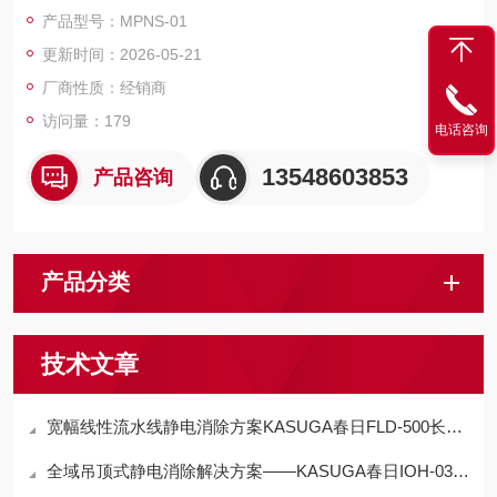
式大面积覆盖、无气流依赖与低污染，适配半导体、液晶面板、
产品型号：MPNS-01
薄膜等真空制程的静电管控。
更新时间：2026-05-21
厂商性质：经销商
访问量：179
电话咨询
13548603853
产品咨询
产品分类
技术文章
宽幅线性流水线静电消除方案KASUGA春日FLD-500长条直流风扇型静电消除器
全域吊顶式静电消除解决方案——KASUGA春日IOH-03顶置电离器技术详解