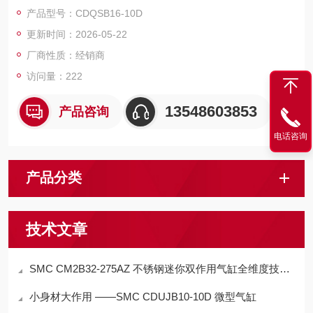
动化设备狭小空间内的精准往复驱动，相比 12mm 缸径款输出力
产品型号：CDQSB16-10D
更优，同时保留薄型缸的省空间优势，是电子、精密机械、包装
更新时间：2026-05-22
等行业轻中载短行程动作的常用款。
厂商性质：经销商
访问量：222
13548603853
产品咨询
电话咨询
产品分类
技术文章
SMC CM2B32-275AZ 不锈钢迷你双作用气缸全维度技术解析与工程应用指南
小身材大作用 ——SMC CDUJB10‑10D 微型气缸