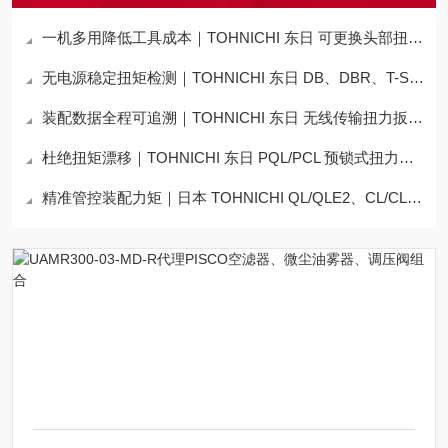
一机多用降低工具成本｜TOHNICHI 东日 可更换头部扭力扳手详解
无电源稳定扭矩检测｜TOHNICHI 东日 DB、DBR、T-S 表盘式扭力扳手全面介绍
装配数据全程可追溯｜TOHNICHI 东日 无线传输扭力扳手解析
杜绝扭矩漂移｜TOHNICHI 东日 PQL/PCL 预锁式扭力扳手产品特性与应用介绍
精准管控装配力矩｜日本 TOHNICHI QL/QLE2、CL/CLE2 预置式扭力扳手详解