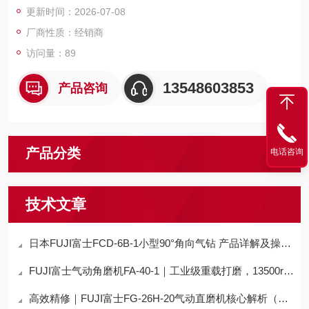
更新时间：2026-07-08
紧凑、运维便捷，广泛适配工业润滑、液压供油、精细化工、设
备配套等常态化连续输送场景，是工业流体输送领域通用性、稳
厂商性质：经销商
定性兼备的配套设备。
访问量：89
13548603853
产品咨询
产品分类
电话咨询
技术文章
日本FUJI富士FCD-6B-1小型90°角向气钻 产品详解及操作保养技术指南
FUJI富士气动角磨机FA-40-1｜工业级重载打磨，13500rpm大功率核心
高效精修｜FUJI富士FG-26H-20气动直磨机核心解析（高功率+低噪耐用）