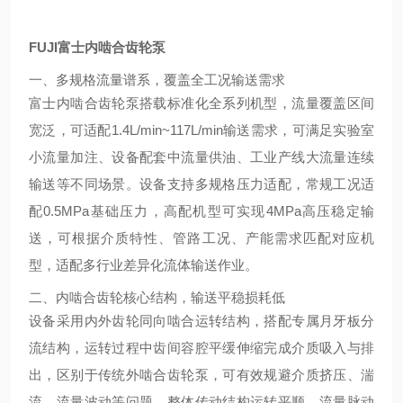
FUJI富士内啮合齿轮泵
一、多规格流量谱系，覆盖全工况输送需求
富士内啮合齿轮泵搭载标准化全系列机型，流量覆盖区间
宽泛，可适配1.4L/min~117L/min输送需求，可满足实验室
小流量加注、设备配套中流量供油、工业产线大流量连续
输送等不同场景。设备支持多规格压力适配，常规工况适
配0.5MPa基础压力，高配机型可实现4MPa高压稳定输
送，可根据介质特性、管路工况、产能需求匹配对应机
型，适配多行业差异化流体输送作业。
二、内啮合齿轮核心结构，输送平稳损耗低
设备采用内外齿轮同向啮合运转结构，搭配专属月牙板分
流结构，运转过程中齿间容腔平缓伸缩完成介质吸入与排
出，区别于传统外啮合齿轮泵，可有效规避介质挤压、湍
流、流量波动等问题。整体传动结构运转平顺，流量脉动