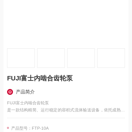
FUJI富士内啮合齿轮泵
产品简介
FUJI富士内啮合齿轮泵
是一款结构精简、运行稳定的容积式流体输送设备，依托成熟的
内啮合齿轮传动结构，适配中高粘度流体、高压稳定输送工况，
可平稳输送润滑油、液压油、燃料油、化工助剂等各类介质。设
产品型号：FTP-10A
备具备低脉动、低噪音、高自吸、耐磨损的运行特性，整体结构