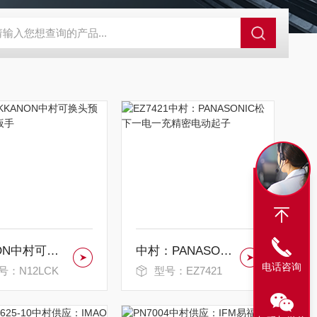
A-710KEM京都电子燃气量空调帐篷测量仪
E3Z-BOMRON放
KANON中村可换头预置式扭力扳手
中村：PANASONIC松下一电一充精密电动起子
电话咨询
号：N12LCK
型号：EZ7421