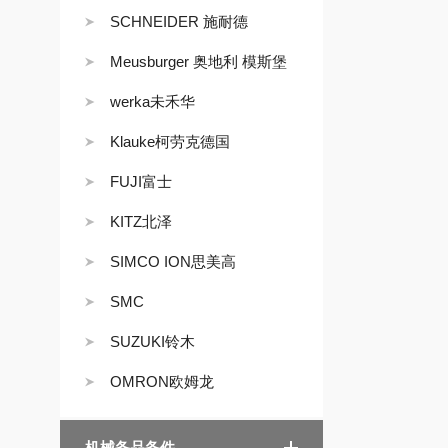
SCHNEIDER 施耐德
Meusburger 奥地利 模斯堡
werka未禾华
Klauke柯劳克德国
FUJI富士
KITZ北泽
SIMCO ION思美高
SMC
SUZUKI铃木
OMRON欧姆龙
机械备品备件