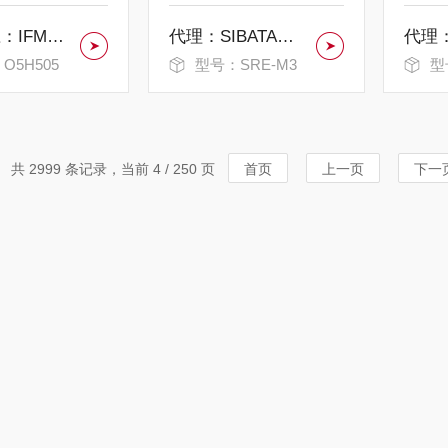
中村供应：IFM易福门漫反射光电传感器
代理：SIBATA柴田科学微量紧凑型旋转蒸发仪
O5H505
型号：SRE-M3
型
共 2999 条记录，当前 4 / 250 页
首页
上一页
下一