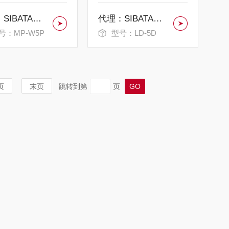
代理：SIBATA柴田科学便携式迷你空气采样泵
代理：SIBATA柴田科学高浓度数字粉尘仪
号：MP-W5P
型号：LD-5D
页
末页
跳转到第
页