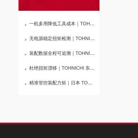
一机多用降低工具成本｜TOHNICHI 东日 可更换头部扭力扳手详解
无电源稳定扭矩检测｜TOHNICHI 东日 DB、DBR、T-S 表盘式扭力扳手全面介绍
装配数据全程可追溯｜TOHNICHI 东日 无线传输扭力扳手解析
杜绝扭矩漂移｜TOHNICHI 东日 PQL/PCL 预锁式扭力扳手产品特性与应用介绍
精准管控装配力矩｜日本 TOHNICHI QL/QLE2、CL/CLE2 预置式扭力扳手详解