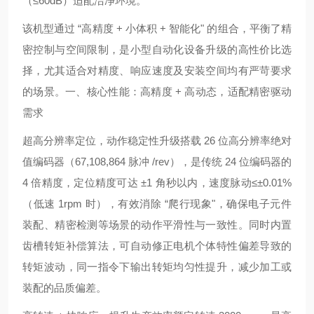
（≤60dB）适配洁净环境。
该机型通过 “高精度 + 小体积 + 智能化" 的组合，平衡了精
密控制与空间限制，是小型自动化设备升级的高性价比选
择，尤其适合对精度、响应速度及安装空间均有严苛要求
的场景。一、核心性能：高精度 + 高动态，适配精密驱动
需求
超高分辨率定位，动作稳定性升级搭载 26 位高分辨率绝对
值编码器（67,108,864 脉冲 /rev），是传统 24 位编码器的
4 倍精度，定位精度可达 ±1 角秒以内，速度脉动≤±0.01%
（低速 1rpm 时），有效消除 “爬行现象"，确保电子元件
装配、精密检测等场景的动作平滑性与一致性。同时内置
齿槽转矩补偿算法，可自动修正电机个体特性偏差导致的
转矩波动，同一指令下输出转矩均匀性提升，减少加工或
装配的品质偏差。