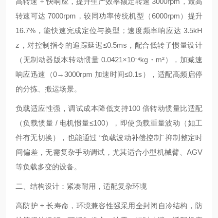
高转速 + 快响应，提升生产效率额定转速 3000rpm，最高
转速可达 7000rpm，较同功率传统机型（6000rpm）提升
16.7%，能快速完成定位与换型；速度频率响应达 3.5kH
z，对控制指令的追踪延迟≤0.5ms，配合低转子惯量设计
（无制动器版本转动惯量 0.0421×10⁻⁴kg・m²），加减速
响应迅速（0→3000rpm 加速时间≤0.1s），适配高频启停
的分拣、搬运场景。
负载适应性强，调试成本降低支持100 倍转动惯量比适配
（负载惯量 / 电机惯量≤100），即使负载重量波动（如工
件有无切换），也能通过 “负载波动补偿控制" 抑制整定时
间偏差，无需复杂手动调试，尤其适合小型机械臂、AGV
等负载多变的设备。
二、结构设计：紧凑耐用，适配复杂环境
高防护 + 长寿命，环境兼容性强采用全封闭自冷结构，防