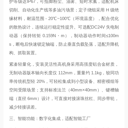
护等级达IP67，可抵御粉尘、油雾、短时水溅，适配机床
切削、自动化生产线等多油污场景；定子绕组采用 H 级绝
缘材料，耐温范围 - 20℃~100℃（环境温度），配合优化
的散热设计，连续运行稳定性提升。可选配DC24V 失电制
动器（保持转矩 0.159N・m），制动器动作时间≤100m
s，断电后快速锁定轴端，防止垂直负载坠落，适配升降机
构、抓取装置。
紧凑轻量化，安装灵活性高机身采用高强度铝合金材质，
无制动器版本轴向长度仅 112mm，重量约 1.1kg，较同功
率传统机型轻 20%，可轻松集成到小型设备、精密模组等
空间受限场景；支持标准法兰（40mm×40mm）、键槽轴
端（直径 6mm）设计，可直接对接滚珠丝杠、同步带轮，
减少转接误差。
三、智能功能：数字化集成，适配智能工厂