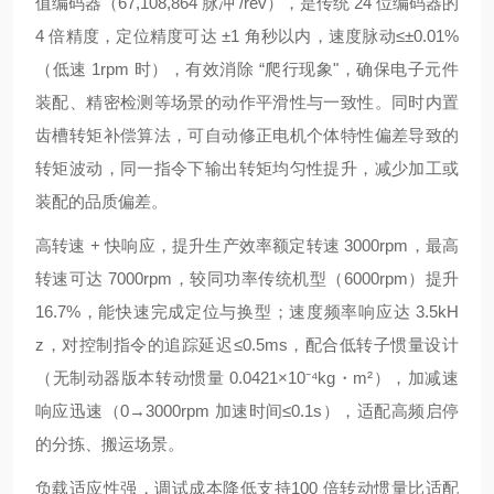
值编码器（67,108,864 脉冲 /rev），是传统 24 位编码器的
4 倍精度，定位精度可达 ±1 角秒以内，速度脉动≤±0.01%
（低速 1rpm 时），有效消除 “爬行现象"，确保电子元件
装配、精密检测等场景的动作平滑性与一致性。同时内置
齿槽转矩补偿算法，可自动修正电机个体特性偏差导致的
转矩波动，同一指令下输出转矩均匀性提升，减少加工或
装配的品质偏差。
高转速 + 快响应，提升生产效率额定转速 3000rpm，最高
转速可达 7000rpm，较同功率传统机型（6000rpm）提升
16.7%，能快速完成定位与换型；速度频率响应达 3.5kH
z，对控制指令的追踪延迟≤0.5ms，配合低转子惯量设计
（无制动器版本转动惯量 0.0421×10⁻⁴kg・m²），加减速
响应迅速（0→3000rpm 加速时间≤0.1s），适配高频启停
的分拣、搬运场景。
负载适应性强，调试成本降低支持100 倍转动惯量比适配