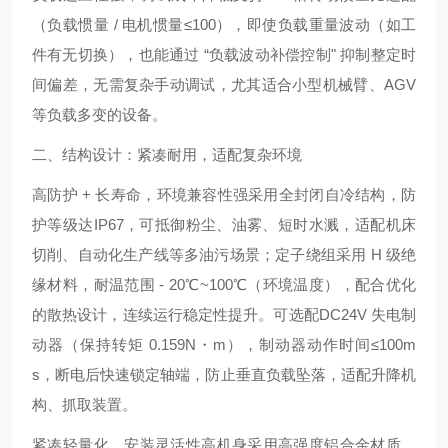
（负载惯量 / 电机惯量≤100），即使负载重量波动（如工
件有无切换），也能通过 “负载波动补偿控制" 抑制整定时
间偏差，无需复杂手动调试，尤其适合小型机械臂、AGV
等负载多变的设备。
二、结构设计：紧凑耐用，适配复杂环境
高防护 + 长寿命，环境兼容性强采用全封闭自冷结构，防
护等级达IP67，可抵御粉尘、油雾、短时水溅，适配机床
切削、自动化生产线等多油污场景；定子绕组采用 H 级绝
缘材料，耐温范围 - 20℃~100℃（环境温度），配合优化
的散热设计，连续运行稳定性提升。可选配DC24V 失电制
动器（保持转矩 0.159N・m），制动器动作时间≤100m
s，断电后快速锁定轴端，防止垂直负载坠落，适配升降机
构、抓取装置。
紧凑轻量化，安装灵活性高机身采用高强度铝合金材质，