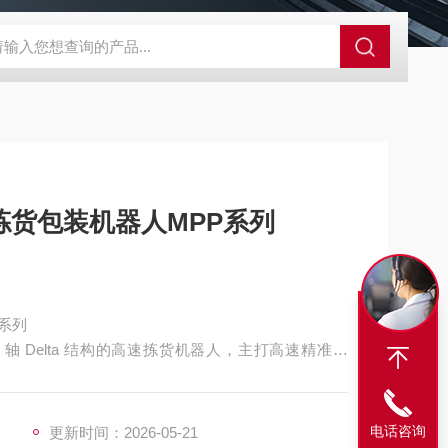
A-710KEM京都电子燃气量空调帐篷测量仪
E3Z-BOMRON放
拣货包装机器人MPP系列
P系列
款 4 轴 Delta 结构的高速拣货机器人，主打高速精准作
装等场景。
电话咨询
更新时间：2026-05-21