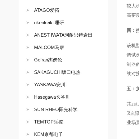
较大
ATAGO爱拓
高密
rikenkeiki 理研
四：
ANEST IWATA阿耐思特岩田
该机型
MALCOM马康
调试
Gefran杰佛伦
制器的
SAKAGUCHI坂口电热
线对
YASKAWA安川
五：
Hasegawa长谷川
其zu
SUN RHEO阳光科学
又能
TEMTOP乐控
业场
KEM京都电子