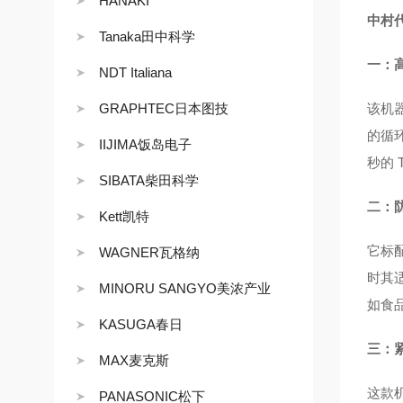
HANAKI
中村代
Tanaka田中科学
一：
NDT Italiana
GRAPHTEC日本图技
该机器
的循环
IIJIMA饭岛电子
秒的
SIBATA柴田科学
二：
Kett凯特
它标配
WAGNER瓦格纳
时其
MINORU SANGYO美浓产业
如食
KASUGA春日
三：
MAX麦克斯
这款
PANASONIC松下